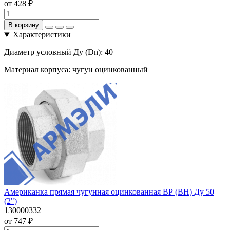
от 428 ₽
В корзину
Характеристики
Диаметр условный Ду (Dn):
40
Материал корпуса:
чугун оцинкованный
Американка прямая чугунная оцинкованная ВР (ВН) Ду 50
(2")
130000332
от 747 ₽