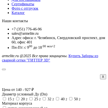
Сертификаты
Фото с отгрузок
Каталог
Наши контакты
+7 (351) 776-46-96
sales@armelite.ru
Адрес офиса: г. Челябинск, Свердловский проспект, дом
60, офис 401
00
00
мск+2
Пн-Пт: с 9
до 18
armelite.ru @2025 Все права защищены.
Купить Заборы из
сварной сетки "ГИТТЕР 3D"
Х
Цена от
140
-
927
₽
Диаметр условный Ду (Dn)
15
20
25
32
40
50
2
2
2
2
2
2
Материал корпуса