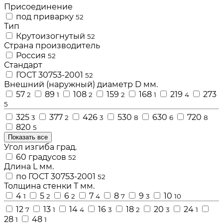
Присоединение
под приварку
52
Тип
Крутоизогнутый
52
Страна производитель
Россия
52
Стандарт
ГОСТ 30753-2001
52
Внешний (наружный) диаметр D мм.
57
89
108
159
168
219
273
2
1
2
2
1
4
5
325
377
426
530
630
720
3
2
3
8
6
8
820
5
Показать все
Угол изгиба град.
60 градусов
52
Длина L мм.
по ГОСТ 30753-2001
52
Толщина стенки Т мм.
4
5
6
7
8
9
10
1
2
2
4
7
3
10
12
13
14
16
18
20
24
7
1
4
3
2
3
1
28
48
1
1