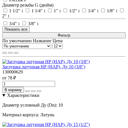
9
Диаметр резьбы G (дюйм)
1 1/2"
1 1/4"
1"
1/2"
1/4"
1/8"
1
1
1
1
1
1
2"
1
3/4"
3/8"
1
1
Показать все
Фильтр
По умолчанию
Название
Цена
Заглушка латунная НР (НАР), Ду 10 (3/8")
130000629
от 78 ₽
В корзину
Характеристики
Диаметр условный Ду (Dn):
10
Материал корпуса:
Латунь