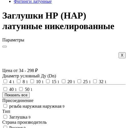
Фитинги латунные
Заглушки НР (НАР)
латунные никелированные
Параметры
Х
Цена от
34
-
298
₽
Диаметр условный Ду (Dn)
4
8
10
15
20
25
32
1
1
1
1
1
1
1
40
50
1
1
Показать все
Присоединение
резьба наружная наружная
9
Тип
Заглушка
9
Страна производитель
Россия