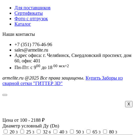
Для поставщиков
Сертификаты
Фото с отгрузок
Каталог
Наши контакты
+7 (351) 776-46-96
sales@armelite.ru
Адрес офиса: г. Челябинск, Свердловский проспект, дом
60, офис 401
00
00
мск+2
Пн-Пт: с 9
до 18
armelite.ru @2025 Все права защищены.
Купить Заборы из
сварной сетки "ГИТТЕР 3D"
Х
Цена от
100
-
2188
₽
Диаметр условный Ду (Dn)
20
25
32
40
50
65
80
3
3
6
3
3
3
3