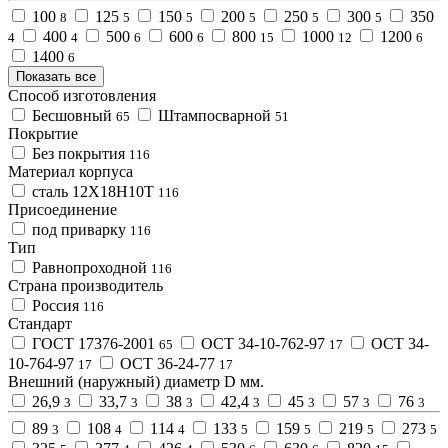
100
125
150
200
250
300
350
8
5
5
5
5
5
400
500
600
800
1000
1200
4
4
6
6
15
12
6
1400
6
Показать все
Способ изготовления
Бесшовный
Штампосварной
65
51
Покрытие
Без покрытия
116
Материал корпуса
сталь 12Х18Н10Т
116
Присоединение
под приварку
116
Тип
Равнопроходной
116
Страна производитель
Россия
116
Стандарт
ГОСТ 17376-2001
ОСТ 34-10-762-97
ОСТ 34-
65
17
10-764-97
ОСТ 36-24-77
17
17
Внешний (наружный) диаметр D мм.
26,9
33,7
38
42,4
45
57
76
3
3
3
3
3
3
3
89
108
114
133
159
219
273
3
4
4
5
5
5
5