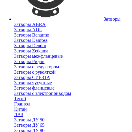
Затворы
Затворы ABRA
Затворы ADL
Затворы Benarmo
Затворы Danfoss
Затворы Dendor
Затворы Zetkama
Затворы межфланцевые
Затворы Ридан
Затворы с редуктором
Затворы с рукояткой
Затворы СИБЗТА
Затворы чугунные
Затворы фланцевые
Затворы с электроприводом
Tecofi
Гранвэл
Китай
ЛАЗ
Затворы ДУ 50
Затворы ДУ 65
Затворы ДУ 80