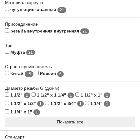
Материал корпуса
чугун оцинкованный
21
Присоединение
резьба внутренняя внутренняя
21
Тип
Муфта
21
Страна производитель
Китай
Россия
15
6
Диаметр резьбы G (дюйм)
1 1/2"
1 1/2" х 1 1/4"
1 1/2" х 1"
1
1
1
1 1/2" х 1/2"
1 1/2" х 3/4"
1 1/4"
1
1
1
1 1/4" х 1"
1
Показать все
Стандарт