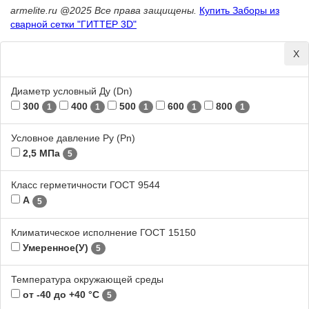
armelite.ru @2025 Все права защищены.
Купить Заборы из
сварной сетки "ГИТТЕР 3D"
Х
Диаметр условный Ду (Dn)
300
400
500
600
800
1
1
1
1
1
Условное давление Ру (Pn)
2,5 МПа
5
Класс герметичности ГОСТ 9544
А
5
Климатическое исполнение ГОСТ 15150
Умеренное(У)
5
Температура окружающей среды
от -40 до +40 °С
5