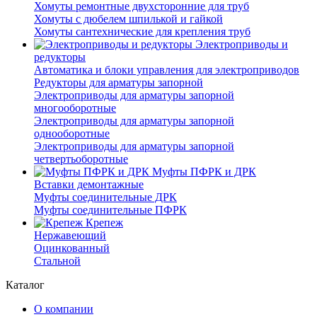
Хомуты ремонтные двухсторонние для труб
Хомуты с дюбелем шпилькой и гайкой
Хомуты сантехнические для крепления труб
Электроприводы и
редукторы
Автоматика и блоки управления для электроприводов
Редукторы для арматуры запорной
Электроприводы для арматуры запорной
многооборотные
Электроприводы для арматуры запорной
однооборотные
Электроприводы для арматуры запорной
четвертьоборотные
Муфты ПФРК и ДРК
Вставки демонтажные
Муфты соединительные ДРК
Муфты соединительные ПФРК
Крепеж
Нержавеющий
Оцинкованный
Стальной
Каталог
О компании