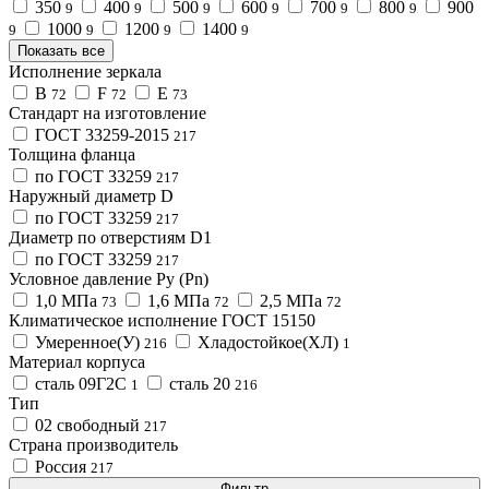
350
400
500
600
700
800
900
9
9
9
9
9
9
1000
1200
1400
9
9
9
9
Показать все
Исполнение зеркала
B
F
Е
72
72
73
Стандарт на изготовление
ГОСТ 33259-2015
217
Толщина фланца
по ГОСТ 33259
217
Наружный диаметр D
по ГОСТ 33259
217
Диаметр по отверстиям D1
по ГОСТ 33259
217
Условное давление Ру (Pn)
1,0 МПа
1,6 МПа
2,5 МПа
73
72
72
Климатическое исполнение ГОСТ 15150
Умеренное(У)
Хладостойкое(ХЛ)
216
1
Материал корпуса
сталь 09Г2С
сталь 20
1
216
Тип
02 свободный
217
Страна производитель
Россия
217
Фильтр