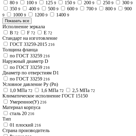
80
100
125
150
200
250
300
9
9
9
9
9
9
9
350
400
500
600
700
800
900
9
9
9
9
9
9
1000
1200
1400
9
9
9
9
Показать все
Исполнение зеркала
B
F
Е
72
72
72
Стандарт на изготовление
ГОСТ 33259-2015
216
Толщина фланца
по ГОСТ 33259
216
Наружный диаметр D
по ГОСТ 33259
216
Диаметр по отверстиям D1
по ГОСТ 33259
216
Условное давление Ру (Pn)
1,0 МПа
1,6 МПа
2,5 МПа
72
72
72
Климатическое исполнение ГОСТ 15150
Умеренное(У)
216
Материал корпуса
сталь 20
216
Тип
01 плоский
216
Страна производитель