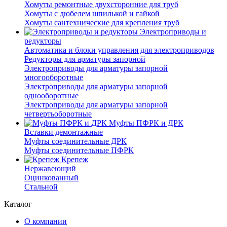
Хомуты ремонтные двухсторонние для труб
Хомуты с дюбелем шпилькой и гайкой
Хомуты сантехнические для крепления труб
Электроприводы и
редукторы
Автоматика и блоки управления для электроприводов
Редукторы для арматуры запорной
Электроприводы для арматуры запорной
многооборотные
Электроприводы для арматуры запорной
однооборотные
Электроприводы для арматуры запорной
четвертьоборотные
Муфты ПФРК и ДРК
Вставки демонтажные
Муфты соединительные ДРК
Муфты соединительные ПФРК
Крепеж
Нержавеющий
Оцинкованный
Стальной
Каталог
О компании