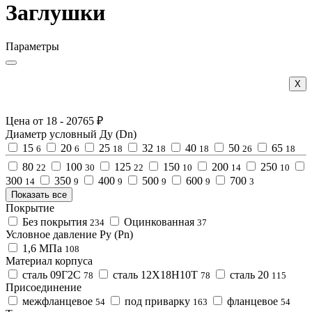
Заглушки
Параметры
Х
Цена от
18
-
20765
₽
Диаметр условный Ду (Dn)
15
20
25
32
40
50
65
6
6
18
18
18
26
18
80
100
125
150
200
250
22
30
22
10
14
10
300
350
400
500
600
700
14
9
9
9
9
3
Показать все
Покрытие
Без покрытия
Оцинкованная
234
37
Условное давление Ру (Pn)
1,6 МПа
108
Материал корпуса
сталь 09Г2С
сталь 12Х18Н10Т
сталь 20
78
78
115
Присоединение
межфланцевое
под приварку
фланцевое
54
163
54