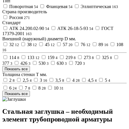
Тип
Поворотная
Фланцевая
Эллиптическая
54
54
163
Страна производитель
Россия
271
Стандарт
АТК 24.200.02-90
АТК 26-18-5-93
ГОСТ
54
54
17379-2001
163
Внешний (наружный) диаметр D мм.
32
38
45
57
76
89
108
12
12
12
20
12
16
16
114
133
159
219
273
325
8
12
4
8
8
8
377
426
530
630
720
3
3
3
3
3
Показать все
Толщина стенки Т мм.
2
2,5
3
3,5
4
4,5
5
8
4
16
8
28
4
4
6
7
8
10
24
8
28
31
Показать все
Стальная заглушка – необходимый
элемент трубопроводной арматуры