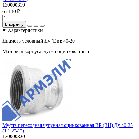
130000319
от 130 ₽
В корзину
Характеристики
Диаметр условный Ду (Dn):
40-20
Материал корпуса:
чугун оцинкованный
Муфта переходная чугунная оцинкованная ВР (ВН) Ду 40-25
(1 1/2"-1")
130000320