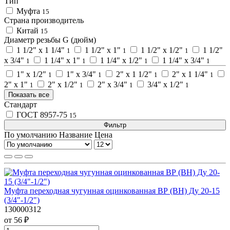
Тип
Муфта
15
Страна производитель
Китай
15
Диаметр резьбы G (дюйм)
1 1/2" х 1 1/4"
1 1/2" х 1"
1 1/2" х 1/2"
1 1/2"
1
1
1
х 3/4"
1 1/4" х 1"
1 1/4" х 1/2"
1 1/4" х 3/4"
1
1
1
1
1" х 1/2"
1" х 3/4"
2" х 1 1/2"
2" х 1 1/4"
1
1
1
1
2" х 1"
2" х 1/2"
2" х 3/4"
3/4" х 1/2"
1
1
1
1
Показать все
Стандарт
ГОСТ 8957-75
15
Фильтр
По умолчанию
Название
Цена
Муфта переходная чугунная оцинкованная ВР (ВН) Ду 20-15
(3/4"-1/2")
130000312
от 56 ₽