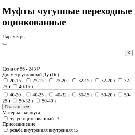
Муфты чугунные переходные
оцинкованные
Параметры
Х
Цена от
56
-
243
₽
Диаметр условный Ду (Dn)
20-15
25-15
25-20
32-15
32-20
32-
1
1
1
1
1
25
40-15
1
1
40-20
40-25
40-32
50-15
50-20
50-
1
1
1
1
1
25
50-32
50-40
1
1
1
Показать все
Материал корпуса
чугун оцинкованный
15
Присоединение
резьба внутренняя внутренняя
15