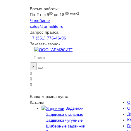
Время работы:
00
00
мск+2
Пн-Пт: с 9
до 18
Челябинск
sales@armelite.ru
Запрос прайса
+7 (351) 776-46-96
Заказать звонок
×
0
0
0
Ваша корзина пуста!
Каталог
О
Задвижки
О
Д
Задвижки стальные
Ка
Задвижки чугунные
Г
Шиберные задвижки