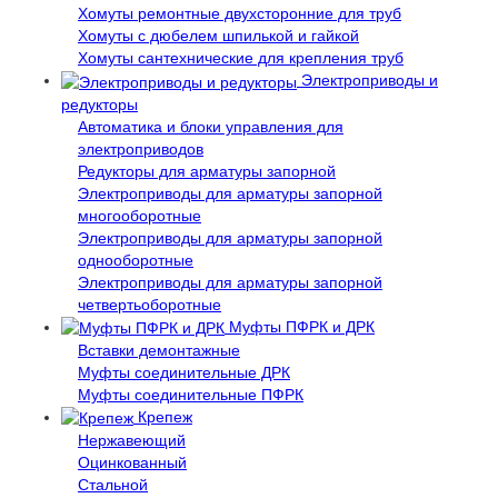
Хомуты ремонтные двухсторонние для труб
Хомуты с дюбелем шпилькой и гайкой
Хомуты сантехнические для крепления труб
Электроприводы и
редукторы
Автоматика и блоки управления для
электроприводов
Редукторы для арматуры запорной
Электроприводы для арматуры запорной
многооборотные
Электроприводы для арматуры запорной
однооборотные
Электроприводы для арматуры запорной
четвертьоборотные
Муфты ПФРК и ДРК
Вставки демонтажные
Муфты соединительные ДРК
Муфты соединительные ПФРК
Крепеж
Нержавеющий
Оцинкованный
Стальной