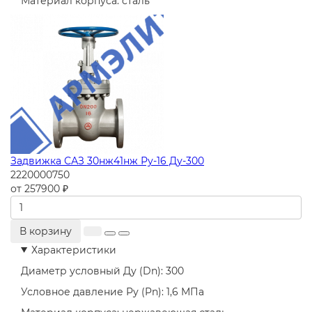
Материал корпуса:
сталь
Задвижка САЗ 30нж41нж Ру-16 Ду-300
2220000750
от 257900 ₽
В корзину
Характеристики
Диаметр условный Ду (Dn):
300
Условное давление Ру (Pn):
1,6 МПа