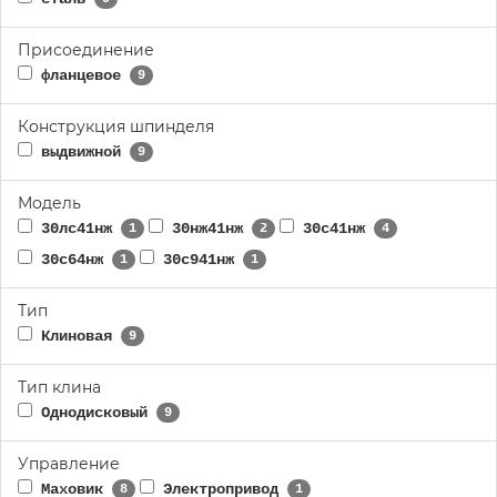
Присоединение
фланцевое
9
Конструкция шпинделя
выдвижной
9
Модель
30лс41нж
30нж41нж
30с41нж
1
2
4
30с64нж
30с941нж
1
1
Тип
Клиновая
9
Тип клина
Однодисковый
9
Управление
Маховик
Электропривод
8
1