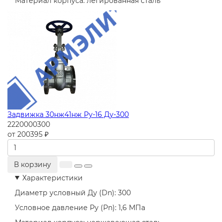
Материал корпуса:
легированная сталь
Задвижка 30нж41нж Ру-16 Ду-300
2220000300
от 200395 ₽
В корзину
Характеристики
Диаметр условный Ду (Dn):
300
Условное давление Ру (Pn):
1,6 МПа