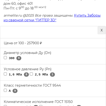
дом 60, офис 401
00
00
мск+2
Пн-Пт: с 9
до 18
armelite.ru @2025 Все права защищены.
Купить Заборы
из сварной сетки "ГИТТЕР 3D"
Х
Цена от
100
-
257900
₽
Диаметр условный Ду (Dn)
300
9
Условное давление Ру (Pn)
1,6 МПа
2,5 МПа
8
1
Класс герметичности ГОСТ 9544
А
9
Климатическое исполнение ГОСТ 15150