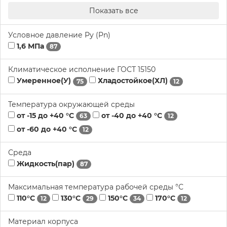
Показать все
Условное давление Ру (Pn)
1,6 МПа
87
Климатическое исполнение ГОСТ 15150
Умеренное(У)
Хладостойкое(ХЛ)
75
12
Температура окружающей среды
от -15 до +40 °С
от -40 до +40 °С
63
12
от -60 до +40 °С
12
Среда
Жидкость(пар)
87
Максимальная температура рабочей среды °С
110°С
130°С
150°С
170°С
12
29
34
12
Материал корпуса