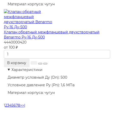
Материал корпуса:
чугун
Клапан обратный межфланцевый двухстворчатый
Benarmo Ру-16 Ду-500
4440000420
от 100 ₽
В корзину
Характеристики
Диаметр условный Ду (Dn):
500
Условное давление Ру (Pn):
1,6 МПа
Материал корпуса:
чугун
1
2
3
4
5
6
7
8
>
>|