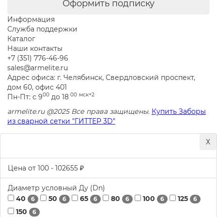
Оформить подписку
Информация
Служба поддержки
Каталог
Наши контакты
+7 (351) 776-46-96
sales@armelite.ru
Адрес офиса: г. Челябинск, Свердловский проспект,
дом 60, офис 401
00
00
мск+2
Пн-Пт: с 9
до 18
armelite.ru @2025 Все права защищены.
Купить Заборы
из сварной сетки "ГИТТЕР 3D"
Х
Цена от
100
-
102655
₽
Диаметр условный Ду (Dn)
40
50
65
80
100
125
6
6
6
6
6
6
150
6