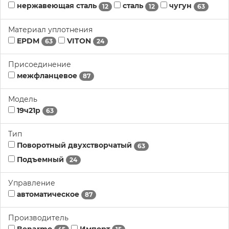
нержавеющая сталь
сталь
чугун
12
12
63
Материал уплотнения
EPDM
VITON
63
24
Присоединение
межфланцевое
87
Модель
19ч21р
63
Тип
Поворотный двухстворчатый
63
Подъемный
24
Управление
автоматическое
87
Производитель