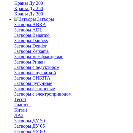
Краны Ду 200
Краны Ду 250
Краны Ду 300
Затворы
Затворы ABRA
Затворы ADL
Затворы Benarmo
Затворы Danfoss
Затворы Dendor
Затворы Zetkama
Затворы межфланцевые
Затворы Ридан
Затворы с редуктором
Затворы с рукояткой
Затворы СИБЗТА
Затворы чугунные
Затворы фланцевые
Затворы с электроприводом
Tecofi
Гранвэл
Китай
ЛАЗ
Затворы ДУ 50
Затворы ДУ 65
Затворы ДУ 80