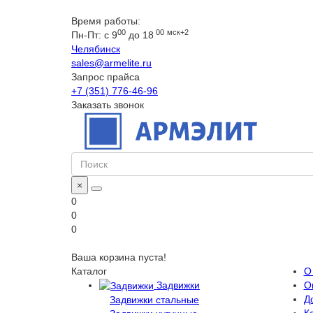
Время работы:
00
00
мск+2
Пн-Пт: с 9
до 18
Челябинск
sales@armelite.ru
Запрос прайса
+7 (351) 776-46-96
Заказать звонок
×
0
0
0
Ваша корзина пуста!
Каталог
О
Задвижки
О
Д
Задвижки стальные
Ка