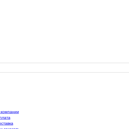
 компании
плата
оставка
к заказать