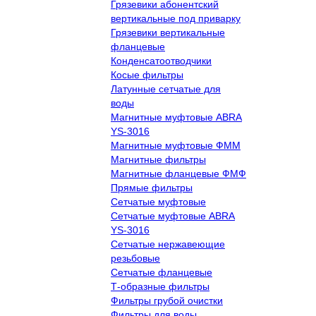
Грязевики абонентский
вертикальные под приварку
Грязевики вертикальные
фланцевые
Конденсатоотводчики
Косые фильтры
Латунные сетчатые для
воды
Магнитные муфтовые ABRA
YS-3016
Магнитные муфтовые ФММ
Магнитные фильтры
Магнитные фланцевые ФМФ
Прямые фильтры
Сетчатые муфтовые
Сетчатые муфтовые ABRA
YS-3016
Сетчатые нержавеющие
резьбовые
Сетчатые фланцевые
Т-образные фильтры
Фильтры грубой очистки
Фильтры для воды