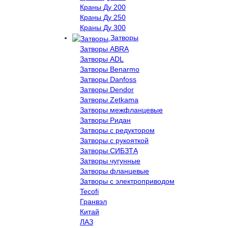
Краны Ду 200
Краны Ду 250
Краны Ду 300
Затворы
Затворы ABRA
Затворы ADL
Затворы Benarmo
Затворы Danfoss
Затворы Dendor
Затворы Zetkama
Затворы межфланцевые
Затворы Ридан
Затворы с редуктором
Затворы с рукояткой
Затворы СИБЗТА
Затворы чугунные
Затворы фланцевые
Затворы с электроприводом
Tecofi
Гранвэл
Китай
ЛАЗ