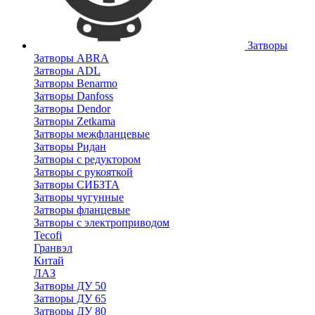
Затворы
Затворы ABRA
Затворы ADL
Затворы Benarmo
Затворы Danfoss
Затворы Dendor
Затворы Zetkama
Затворы межфланцевые
Затворы Ридан
Затворы с редуктором
Затворы с рукояткой
Затворы СИБЗТА
Затворы чугунные
Затворы фланцевые
Затворы с электроприводом
Tecofi
Гранвэл
Китай
ЛАЗ
Затворы ДУ 50
Затворы ДУ 65
Затворы ДУ 80