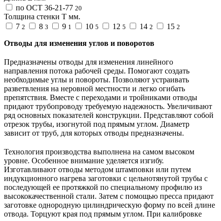
по ОСТ 36-21-77
20
Толщина стенки Т мм.
7
8
9
10
12
14
15
2
3
1
5
5
2
2
Отводы для изменения углов и поворотов
Предназначены отводы для изменения линейного
направления потока рабочей среды. Помогают создать
необходимые углы и повороты. Позволяют устраивать
разветвления на неровной местности и легко огибать
препятствия. Вместе с переходами и тройниками отводы
придают трубопроводу требуемую надежность. Увеличивают
ряд основных показателей конструкции. Представляют собой
отрезок трубы, изогнутой под прямым углом. Диаметр
зависит от труб, для которых отводы предназначены.
Технология производства выполнена на самом высоком
уровне. Особенное внимание уделяется изгибу.
Изготавливают отводы методом штамповки или путем
индукционного нагрева заготовки с цельнотянутой трубы с
последующей ее протяжкой по специальному профилю из
высококачественной стали. Затем с помощью пресса придают
заготовке однородную цилиндрическую форму по всей длине
отвода. Торцуют края под прямым углом. При калибровке