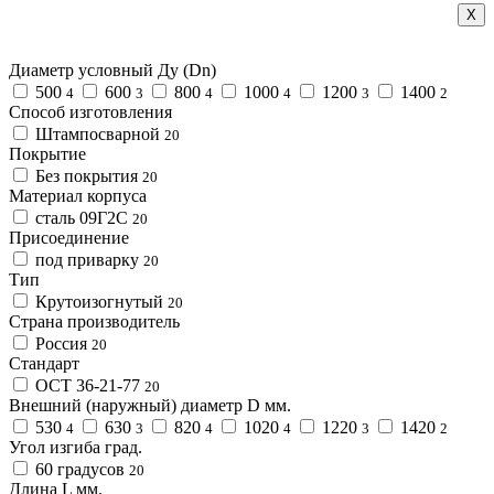
Х
Диаметр условный Ду (Dn)
500
600
800
1000
1200
1400
4
3
4
4
3
2
Способ изготовления
Штампосварной
20
Покрытие
Без покрытия
20
Материал корпуса
сталь 09Г2С
20
Присоединение
под приварку
20
Тип
Крутоизогнутый
20
Страна производитель
Россия
20
Стандарт
ОСТ 36-21-77
20
Внешний (наружный) диаметр D мм.
530
630
820
1020
1220
1420
4
3
4
4
3
2
Угол изгиба град.
60 градусов
20
Длина L мм.