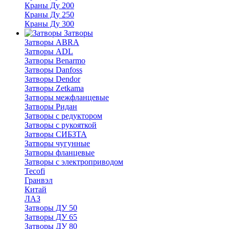
Краны Ду 200
Краны Ду 250
Краны Ду 300
Затворы
Затворы ABRA
Затворы ADL
Затворы Benarmo
Затворы Danfoss
Затворы Dendor
Затворы Zetkama
Затворы межфланцевые
Затворы Ридан
Затворы с редуктором
Затворы с рукояткой
Затворы СИБЗТА
Затворы чугунные
Затворы фланцевые
Затворы с электроприводом
Tecofi
Гранвэл
Китай
ЛАЗ
Затворы ДУ 50
Затворы ДУ 65
Затворы ДУ 80