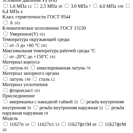
Условное давление Ру (Pn)
1,6 МПа
2,5 МПа
3,0 МПа
4,0 МПа
12
30
7
108
6,4 МПа
4
Класс герметичности ГОСТ 9544
А
161
Климатическое исполнение ГОСТ 15150
Умеренное(У)
161
Температура окружающей среды
от -5 до +60 °С
161
Максимальная температура рабочей среды °С
от -20°С до +150°С
161
Материал корпуса
латунь
никелированная латунь
85
76
Материал запорного органа
латунь
сталь
149
12
Материал уплотнения
фторопласт
161
Присоединение
американка с накидной гайкой
резьба внутренняя
35
внутренняя
резьба внутренняя наружная
резьба
56
52
наружная наружная
18
Модель
11б27п
11б27п1
11Б27фт1М
11Б27фтМ
10
53
40
20