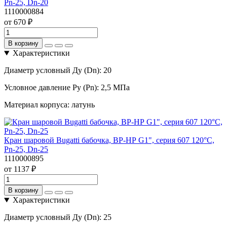
Pn-25, Dn-20
1110000884
от 670 ₽
В корзину
Характеристики
Диаметр условный Ду (Dn):
20
Условное давление Ру (Pn):
2,5 МПа
Материал корпуса:
латунь
Кран шаровой Bugatti бабочка, ВР-НР G1", серия 607 120°С,
Pn-25, Dn-25
1110000895
от 1137 ₽
В корзину
Характеристики
Диаметр условный Ду (Dn):
25