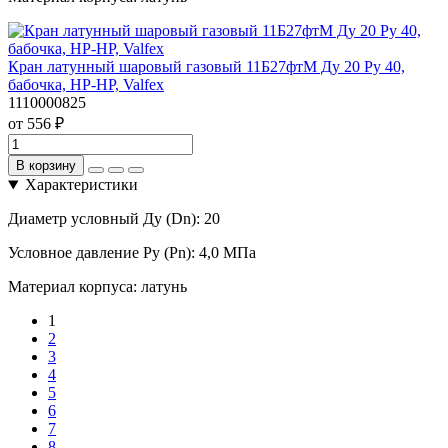
Кран латунный шаровый газовый 11Б27фтМ Ду 20 Pу 40,
бабочка, НР-НР, Valfex
1110000825
от 556 ₽
В корзину
Характеристики
Диаметр условный Ду (Dn):
20
Условное давление Ру (Pn):
4,0 МПа
Материал корпуса:
латунь
1
2
3
4
5
6
7
8