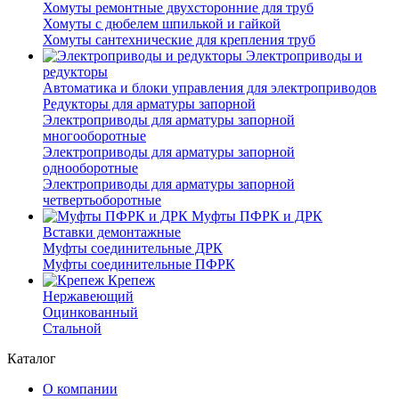
Хомуты ремонтные двухсторонние для труб
Хомуты с дюбелем шпилькой и гайкой
Хомуты сантехнические для крепления труб
Электроприводы и
редукторы
Автоматика и блоки управления для электроприводов
Редукторы для арматуры запорной
Электроприводы для арматуры запорной
многооборотные
Электроприводы для арматуры запорной
однооборотные
Электроприводы для арматуры запорной
четвертьоборотные
Муфты ПФРК и ДРК
Вставки демонтажные
Муфты соединительные ДРК
Муфты соединительные ПФРК
Крепеж
Нержавеющий
Оцинкованный
Стальной
Каталог
О компании