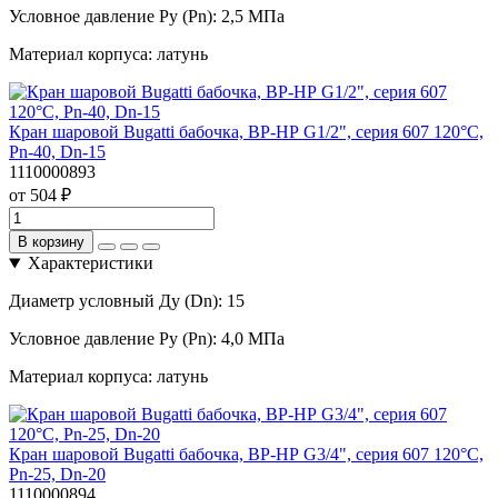
Условное давление Ру (Pn):
2,5 МПа
Материал корпуса:
латунь
Кран шаровой Bugatti бабочка, ВР-НР G1/2", серия 607 120°С,
Pn-40, Dn-15
1110000893
от 504 ₽
В корзину
Характеристики
Диаметр условный Ду (Dn):
15
Условное давление Ру (Pn):
4,0 МПа
Материал корпуса:
латунь
Кран шаровой Bugatti бабочка, ВР-НР G3/4", серия 607 120°С,
Pn-25, Dn-20
1110000894