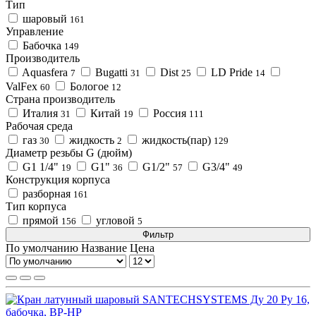
Тип
шаровый
161
Управление
Бабочка
149
Производитель
Aquasfera
Bugatti
Dist
LD Pride
7
31
25
14
ValFex
Бологое
60
12
Страна производитель
Италия
Китай
Россия
31
19
111
Рабочая среда
газ
жидкость
жидкость(пар)
30
2
129
Диаметр резьбы G (дюйм)
G1 1/4"
G1"
G1/2"
G3/4"
19
36
57
49
Конструкция корпуса
разборная
161
Тип корпуса
прямой
угловой
156
5
Фильтр
По умолчанию
Название
Цена