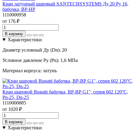
Кран латунный шаровый SANTECHSYSTEMS Ду 20 Pу 16,
бабочка, ВР-НР
1110000958
от 176 ₽
В корзину
Характеристики
Диаметр условный Ду (Dn):
20
Условное давление Ру (Pn):
1,6 МПа
Материал корпуса:
латунь
Кран шаровой Bugatti бабочка, ВР-ВР G1", серия 602 120°С,
Pn-25, Dn-25
1110000885
от 1020 ₽
В корзину
Характеристики