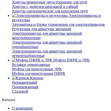
Хомуты ремонтные двухсторонние для труб
Хомуты с дюбелем шпилькой и гайкой
Хомуты сантехнические для крепления труб
Электроприводы и
редукторы
Автоматика и блоки управления для электроприводов
Редукторы для арматуры запорной
Электроприводы для арматуры запорной
многооборотные
Электроприводы для арматуры запорной
однооборотные
Электроприводы для арматуры запорной
четвертьоборотные
Муфты ПФРК и ДРК
Вставки демонтажные
Муфты соединительные ДРК
Муфты соединительные ПФРК
Крепеж
Нержавеющий
Оцинкованный
Стальной
Каталог
О компании