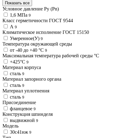
Показать все
Условное давление Ру (Pn)
1,6 МПа
9
Класс герметичности ГОСТ 9544
А
9
Климатическое исполнение ГОСТ 15150
Умеренное(У)
9
Температура окружающей среды
от -40 до +40 °С
9
Максимальная температура рабочей среды °С
+425°С
9
Материал корпуса
сталь
9
Материал запорного органа
сталь
9
Материал уплотнения
сталь
9
Присоединение
фланцевое
9
Конструкция шпинделя
выдвижной
9
Модель
30с41нж
9
Тип