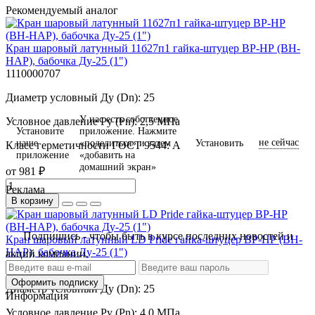
Рекомендуемый аналог
Кран шаровый латунный 11б27п1 гайка-штуцер ВР-НР (ВН-
НАР), бабочка Ду-25 (1")
1110000707
Диаметр условный Ду (Dn):
25
У нас есть собственное
Условное давление Ру (Pn):
2,5 МПа
Установите
приложение. Нажмите
не сейчас
наше
«поделиться» и затем
Установить
Класс герметичности ГОСТ 9544:
А
приложение
«добавить на
домашний экран»
от 981 ₽
Реклама
В корзину
Подпишись - чтобы быть в курсе последних новостей и
Кран шаровый латунный LD Pride гайка-штуцер ВР-НР (ВН-
НАР), бабочка Ду-25 (1")
акций компании.
1110000679
Оформить подписку
Диаметр условный Ду (Dn):
25
Информация
Условное давление Ру (Pn):
4,0 МПа