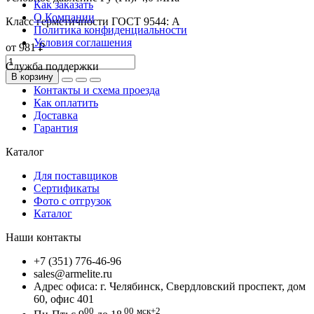
Как заказать
О Компании
Класс герметичности ГОСТ 9544:
А
Политика конфиденциальности
Условия соглашения
от 981 ₽
Служба поддержки
В корзину
Контакты и схема проезда
Как оплатить
Доставка
Гарантия
Каталог
Для поставщиков
Сертификаты
Фото с отгрузок
Каталог
Наши контакты
+7 (351) 776-46-96
sales@armelite.ru
Адрес офиса: г. Челябинск, Свердловский проспект, дом
60, офис 401
00
00
мск+2