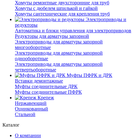
Хомуты ремонтные двухсторонние для труб
Хомуты с дюбелем шпилькой и гайкой
Хомуты сантехнические для крепления труб
Электроприводы и
редукторы
Автоматика и блоки управления для электроприводов
Редукторы для арматуры запорной
Электроприводы для арматуры запорной
многооборотные
Электроприводы для арматуры запорной
однооборотные
Электроприводы для арматуры запорной
четвертьоборотные
Муфты ПФРК и ДРК
Вставки демонтажные
Муфты соединительные ДРК
Муфты соединительные ПФРК
Крепеж
Нержавеющий
Оцинкованный
Стальной
Каталог
О компании