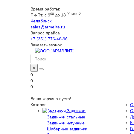
Время работы:
00
00
мск+2
Пн-Пт: с 9
до 18
Челябинск
sales@armelite.ru
Запрос прайса
+7 (351) 776-46-96
Заказать звонок
×
0
0
0
Ваша корзина пуста!
Каталог
О
Задвижки
О
Д
Задвижки стальные
Ка
Задвижки чугунные
Г
Шиберные задвижки